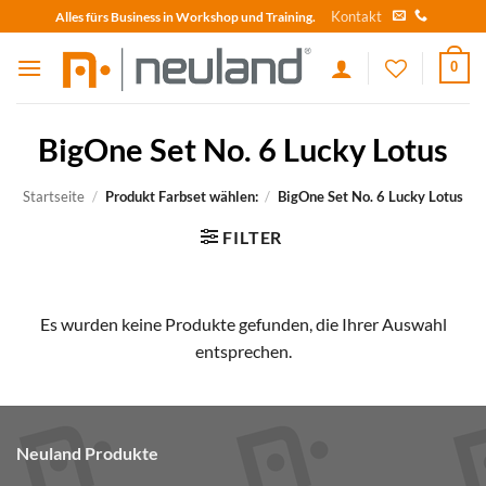
Skip
Kontakt
Alles fürs Business in Workshop und Training.
to
content
0
BigOne Set No. 6 Lucky Lotus
Startseite
/
Produkt Farbset wählen:
/
BigOne Set No. 6 Lucky Lotus
FILTER
Es wurden keine Produkte gefunden, die Ihrer Auswahl
entsprechen.
Neuland Produkte