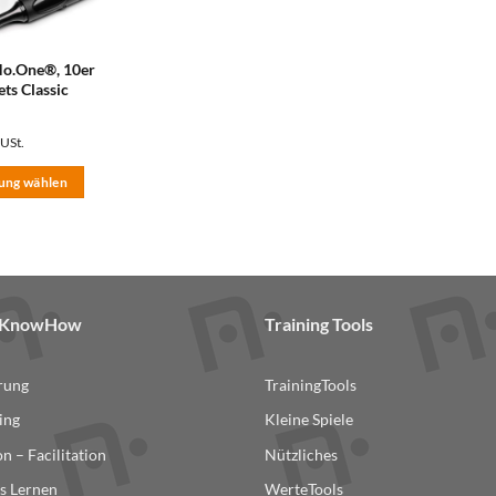
No.One®, 10er
ets Classic
 USt.
ung wählen
& KnowHow
Training Tools
erung
TrainingTools
ing
Kleine Spiele
n – Facilitation
Nützliches
s Lernen
WerteTools
ite