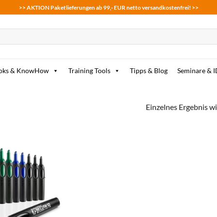
>> AKTION Paketlieferungen ab 99,- EUR netto versandkostenfrei! >>
oks & KnowHow
Training Tools
Tipps & Blog
Seminare & 
Einzelnes Ergebnis wi
zum
Merkzettel
hinzufügen