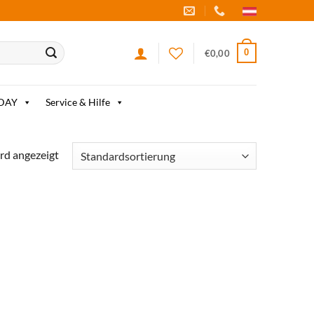
0
€
0,00
IDAY
Service & Hilfe
rd angezeigt