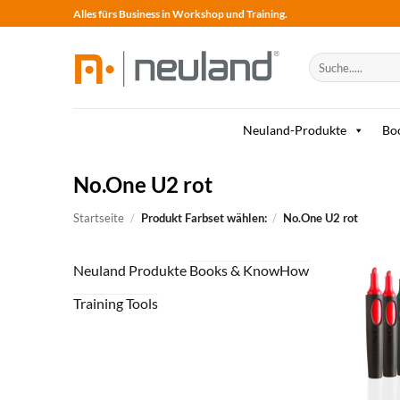
Skip
Alles fürs Business in Workshop und Training.
to
content
Suche
nach:
Neuland-Produkte
Bo
No.One U2 rot
Startseite
/
Produkt Farbset wählen:
/
No.One U2 rot
Neuland Produkte
Books & KnowHow
Training Tools