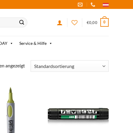
0
€
0,00
IDAY
Service & Hilfe
en angezeigt
zum
zum
Merkzettel
Merkzettel
hinzufügen
hinzufügen