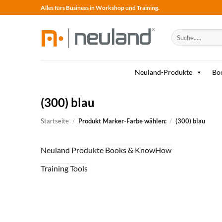
Skip
Alles fürs Business in Workshop und Training.
to
content
Suche
nach:
Neuland-Produkte
Bo
(300) blau
Startseite
/
Produkt Marker-Farbe wählen:
/
(300) blau
Neuland Produkte
Books & KnowHow
Training Tools