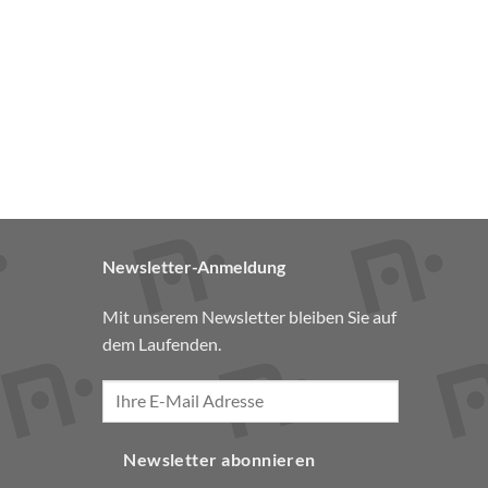
ite
Produktseite
gewählt
werden
Newsletter-Anmeldung
Mit unserem Newsletter bleiben Sie auf
dem Laufenden.
Newsletter abonnieren