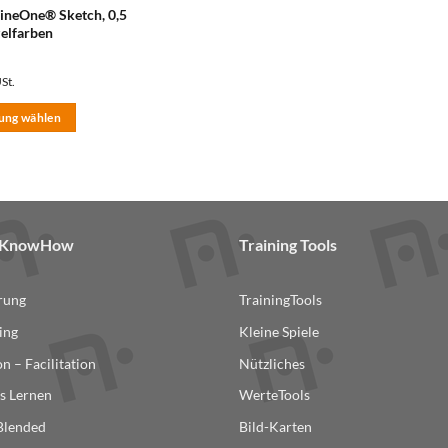
ite
Produktseite
Produktse
ineOne® Sketch, 0,5
elfarben
gewählt
gewählt
werden
werden
USt.
ung wählen
& KnowHow
Training Tools
erung
TrainingTools
ing
Kleine Spiele
n – Facilitation
Nützliches
s Lernen
WerteTools
ite
 Blended
Bild-Karten