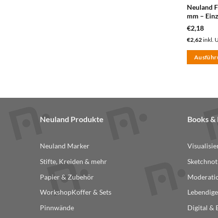
Produktse
Neuland F
mm – Einz
gewählt
€
2,18
werden
€
2,62
inkl. 
Ausführ
Dieses
Produkt
weist
mehrere
Varianten
Neuland Produkte
Books 
auf.
Die
Neuland Marker
Visualisi
Optionen
können
Stifte, Kreiden & mehr
Sketchnot
auf
Papier & Zubehör
Moderatio
der
WorkshopKoffer & Sets
Lebendige
Produktse
gewählt
Pinnwände
Digital &
werden