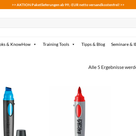
>> AKTION Paketlieferungen ab 99,- EUR netto versandkostenfrei! >>
oks & KnowHow
Training Tools
Tipps & Blog
Seminare & 
Alle 5 Ergebnisse werd
zum
zum
Merkzettel
Merkzettel
hinzufügen
hinzufügen