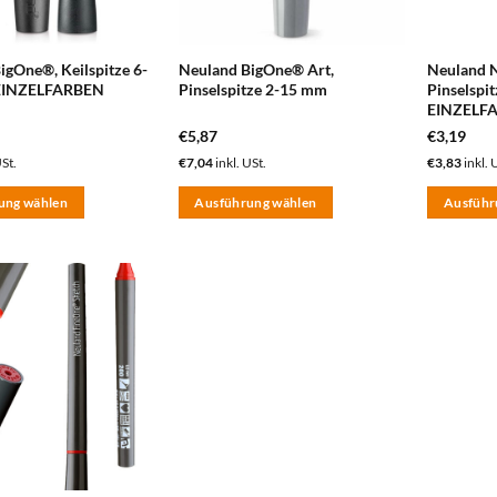
igOne®, Keilspitze 6-
Neuland BigOne® Art,
Neuland 
EINZELFARBEN
Pinselspitze 2-15 mm
Pinselspi
EINZELF
€
5,87
€
3,19
USt.
€
7,04
inkl. USt.
€
3,83
inkl. 
ung wählen
Ausführung wählen
Ausführ
Dieses
Dieses
Produkt
Produkt
weist
weist
mehrere
mehrere
zum
Varianten
Varianten
Merkzettel
hinzufügen
auf.
auf.
Die
Die
Optionen
Optionen
können
können
auf
auf
der
der