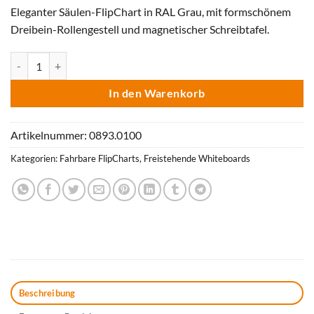
Eleganter Säulen-FlipChart in RAL Grau, mit formschönem
Dreibein-Rollengestell und magnetischer Schreibtafel.
FlipChart ToMove LW grey ERGO Menge
In den Warenkorb
Artikelnummer:
0893.0100
Kategorien:
Fahrbare FlipCharts
,
Freistehende Whiteboards
Beschreibung