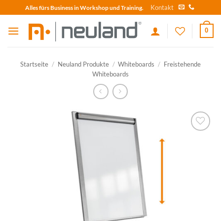
Skip
Kontakt
Alles fürs Business in Workshop und Training.
to
content
0
Startseite
/
Neuland Produkte
/
Whiteboards
/
Freistehende
Whiteboards
zum
Merkzettel
hinzufügen