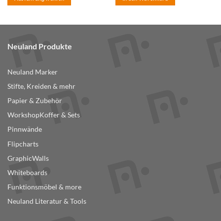
Dieses
Produkt
weist
mehrere
Neuland Produkte
Varianten
auf.
Neuland Marker
Die
Optionen
Stifte, Kreiden & mehr
können
Papier & Zubehör
auf
der
WorkshopKoffer & Sets
Produktseite
Pinnwände
gewählt
Flipcharts
werden
GraphicWalls
Whiteboards
Funktionsmöbel & more
Neuland Literatur & Tools