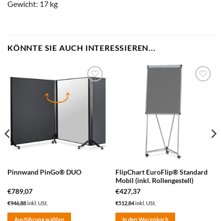
Gewicht: 17 kg
KÖNNTE SIE AUCH INTERESSIEREN...
zum
zum
Merkzettel
Merkzettel
hinzufügen
hinzufügen
FlipChart EuroFlip® Standard
Pinnwand PinGo® DUO
Mobil (inkl. Rollengestell)
€
789,07
€
427,37
€
946,88
inkl. USt.
€
512,84
inkl. USt.
Ausführung wählen
In den Warenkorb