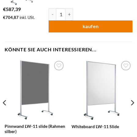
€
587,39
Pinnwand LW-11 Duo slide (Rahmen silber) M
€
704,87
inkl. USt.
kaufen
KÖNNTE SIE AUCH INTERESSIEREN...
zum
zum
Merkzettel
Merkzettel
hinzufügen
hinzufügen
Pinnwand LW-11 slide (Rahmen
Whiteboard LW-11 Slide
silber)