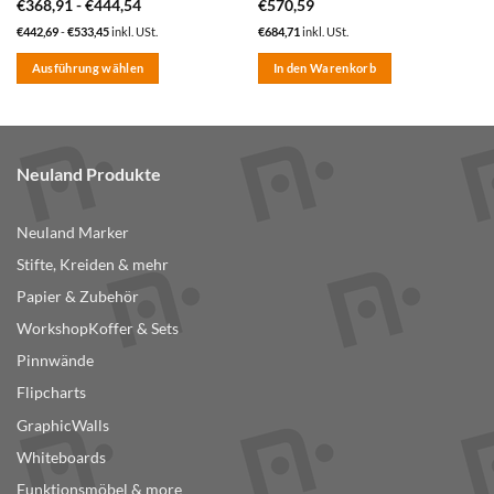
€
368,91
-
€
444,54
€
570,59
€
442,69
-
€
533,45
inkl. USt.
€
684,71
inkl. USt.
Ausführung wählen
In den Warenkorb
Dieses
Produkt
weist
mehrere
Neuland Produkte
Varianten
auf.
Neuland Marker
Die
Optionen
Stifte, Kreiden & mehr
können
Papier & Zubehör
auf
der
WorkshopKoffer & Sets
Produktseite
Pinnwände
gewählt
Flipcharts
werden
GraphicWalls
Whiteboards
Funktionsmöbel & more