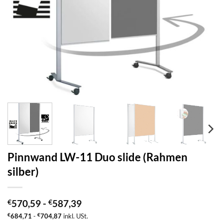
Pinnwand LW-11 Duo slide (Rahmen
silber)
€
570,59
-
€
587,39
€
684,71
-
€
704,87
inkl. USt.