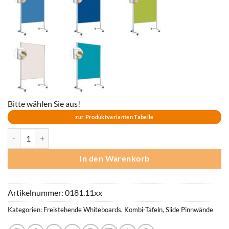
Bitte wählen Sie aus!
zur Produktvarianten Tabelle
Pinnwand LW-11 Duo slide (Rahmen silber) Menge
In den Warenkorb
Artikelnummer:
0181.11xx
Kategorien:
Freistehende Whiteboards
,
Kombi-Tafeln
,
Slide Pinnwände