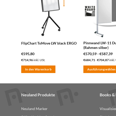
nzufügen
hinzufügen
Pinnwand LW-11 Du
FlipChart ToMove LW black ERGO
(Rahmen silber)
€
595,80
€
570,59
-
€
587,39
€
714,96
inkl. USt.
€
684,71
-
€
704,87
inkl.
In den Warenkorb
Ausführung wählen
Dieses
Produkt
weist
mehrere
Neuland Produkte
Books 
Varianten
auf.
Neuland Marker
Visualisi
Die