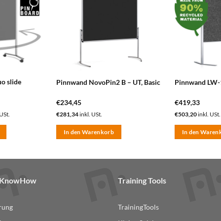
hinzufügen
hinzufügen
o slide
Pinnwand NovoPin2 B – UT, Basic
Pinnwand LW-
€
234,45
€
419,33
 USt.
€
281,34
inkl. USt.
€
503,20
inkl. USt.
In den Warenkorb
In den Waren
& KnowHow
Training Tools
erung
TrainingTools