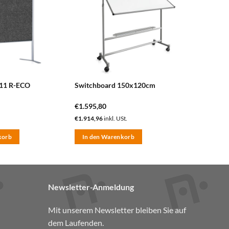
hinzufügen
hinzufügen
11 R-ECO
Switchboard 150x120cm
€
1.595,80
€
1.914,96
inkl. USt.
korb
In den Warenkorb
Newsletter-Anmeldung
Mit unserem Newsletter bleiben Sie auf
dem Laufenden.