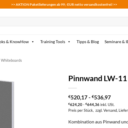
>> AKTION Paketlieferungen ab 99,- EUR netto versandkostenfrei! >>
oks & KnowHow
Training Tools
Tipps & Blog
Seminare & 
e Whiteboards
Pinnwand LW-11 
zum
Merkzettel
€
520,17
-
€
536,97
hinzufügen
€
624,20
-
€
644,36
inkl. USt.
Preis per Stück,
zzgl. Versand
, Liefe
Kombination aus Pinwand und 