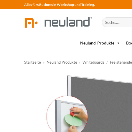
Skip
Alles fürs Business in Workshop und Training.
to
content
Suche
nach:
Neuland-Produkte
Bo
Startseite
/
Neuland Produkte
/
Whiteboards
/
Freistehend