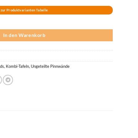
zur Produktvarianten Tabelle
lber) Menge
In den Warenkorb
rds
,
Kombi-Tafeln
,
Ungeteilte Pinnwände