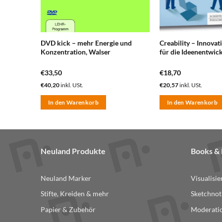
DVD kick – mehr Energie und
Creability – Innova
das Buch
Konzentration, Walser
für die Ideenentwic
€
33,50
€
18,70
€
40,20
inkl. USt.
€
20,57
inkl. USt.
In den Warenkorb
In den Warenkorb
Neuland Produkte
Books 
Neuland Marker
Visualisi
Stifte, Kreiden & mehr
Sketchnot
Papier & Zubehör
Moderatio