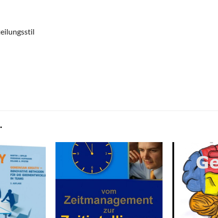
ilungsstil
.
zum
zum
Merkzettel
Merkzettel
hinzufügen
hinzufügen