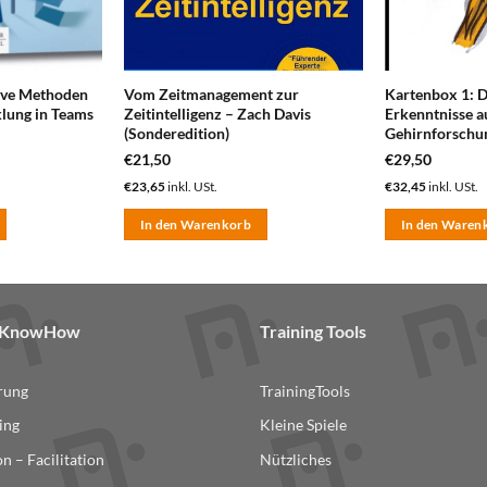
tive Methoden
Vom Zeitmanagement zur
Kartenbox 1: D
klung in Teams
Zeitintelligenz – Zach Davis
Erkenntnisse a
(Sonderedition)
Gehirnforschu
€
21,50
€
29,50
€
23,65
inkl. USt.
€
32,45
inkl. USt.
In den Warenkorb
In den Waren
& KnowHow
Training Tools
erung
TrainingTools
ing
Kleine Spiele
n – Facilitation
Nützliches