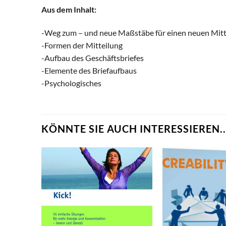
Aus dem Inhalt:
-Weg zum – und neue Maßstäbe für einen neuen Mitte
-Formen der Mitteilung
-Aufbau des Geschäftsbriefes
-Elemente des Briefaufbaus
-Psychologisches
KÖNNTE SIE AUCH INTERESSIEREN..
zum
zum
erkzettel
Merkzettel
nzufügen
hinzufügen