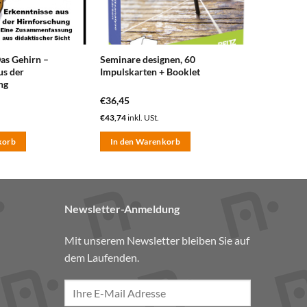
as Gehirn –
Seminare designen, 60
us der
Impulskarten + Booklet
ng
€
36,45
€
43,74
inkl. USt.
korb
In den Warenkorb
Newsletter-Anmeldung
Mit unserem Newsletter bleiben Sie auf
dem Laufenden.