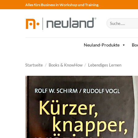
Skip
Alles fürs Business in Workshop und Training.
to
content
Suche
nach:
Neuland-Produkte
Bo
Startseite
/
Books & KnowHow
/
Lebendiges Lernen