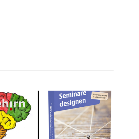
zum
zum
Merkzettel
Merkzettel
hinzufügen
hinzufügen