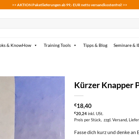
>> AKTION Paketlieferungen ab 99,- EUR netto versandkostenfrei! >>
oks & KnowHow
Training Tools
Tipps & Blog
Seminare & 
Kürzer Knapper Pr
zum
Merkzettel
€
18,40
hinzufügen
€
20,24
inkl. USt.
Preis per Stück,
zzgl. Versand
, Liefe
Fasse dich kurz und denke an 