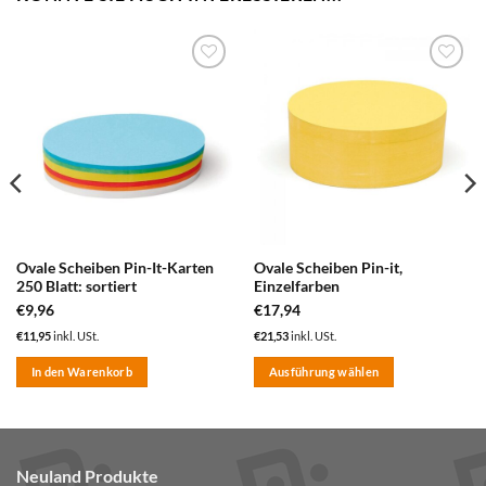
zum
zum
Merkzettel
Merkzettel
hinzufügen
hinzufügen
Ovale Scheiben Pin-It-Karten
Ovale Scheiben Pin-it,
250 Blatt: sortiert
Einzelfarben
€
9,96
€
17,94
€
11,95
inkl. USt.
€
21,53
inkl. USt.
In den Warenkorb
Ausführung wählen
Dieses
Produkt
weist
mehrere
Neuland Produkte