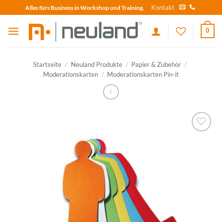
Skip
Kontakt
Alles fürs Business in Workshop und Training.
to
content
0
Startseite
/
Neuland Produkte
/
Papier & Zubehör
/
Moderationskarten
/
Moderationskarten Pin-it
zum
Merkzettel
hinzufügen