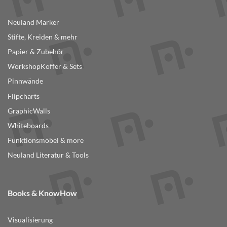
Varianten
auf.
Neuland Marker
Die
Optionen
Stifte, Kreiden & mehr
können
Papier & Zubehör
auf
der
WorkshopKoffer & Sets
Produktseite
Pinnwände
gewählt
Flipcharts
werden
GraphicWalls
Whiteboards
Funktionsmöbel & more
Neuland Literatur & Tools
Books & KnowHow
Visualisierung