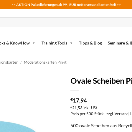
>> AKTION Paketlieferungen ab 99,- EUR netto versandkostenfrei! >>
oks & KnowHow
Training Tools
Tipps & Blog
Seminare & 
ionskarten
/
Moderationskarten Pin-it
Ovale Scheiben Pi
zum
Merkzettel
€
17,94
hinzufügen
€
21,53
inkl. USt.
Preis per 500 Stück,
zzgl. Versand
, 
500 ovale Scheiben aus Recyclin