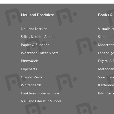
Neuland Produkte
Books 
Neuland Marker
Visualisi
Stifte, Kreiden & mehr
Sketchnot
Papier & Zubehör
Moderatio
WorkshopKoffer & Sets
Lebendige
Pinnwände
Digital &
Flipcharts
Methode
GraphicWalls
Spiel Insz
Whiteboards
Kartenbox
Funktionsmöbel & more
Bild-Kart
Neuland Literatur & Tools