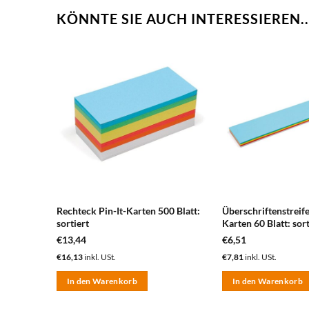
KÖNNTE SIE AUCH INTERESSIEREN..
zum
zum
erkzettel
Merkzettel
nzufügen
hinzufügen
5 cm, Pin-
Rechteck Pin-It-Karten 500 Blatt:
Überschriftenstreife
sortiert
Karten 60 Blatt: sort
€
13,44
€
6,51
€
16,13
inkl. USt.
€
7,81
inkl. USt.
In den Warenkorb
In den Warenkorb