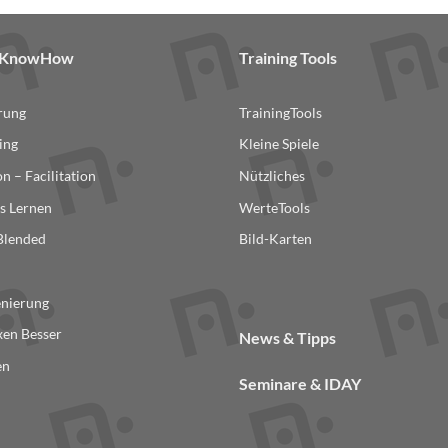
& KnowHow
Training Tools
erung
TrainingTools
ing
Kleine Spiele
n – Facilitation
Nützliches
s Lernen
WerteTools
 Blended
Bild-Karten
n
enierung
en Besser
News & Tipps
en
Seminare & IDAY