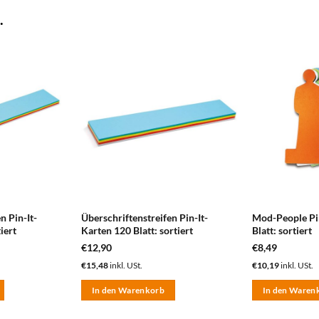
.
zum
zum
Merkzettel
Merkzettel
hinzufügen
hinzufügen
n Pin-It-
Überschriftenstreifen Pin-It-
Mod-People Pi
iert
Karten 120 Blatt: sortiert
Blatt: sortiert
€
12,90
€
8,49
€
15,48
inkl. USt.
€
10,19
inkl. USt.
In den Warenkorb
In den Waren