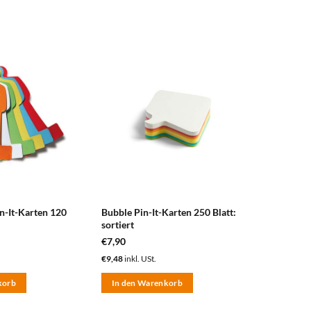
zum
zum
Merkzettel
Merkzettel
hinzufügen
hinzufügen
n-It-Karten 120
Bubble Pin-It-Karten 250 Blatt:
sortiert
€
7,90
€
9,48
inkl. USt.
korb
In den Warenkorb