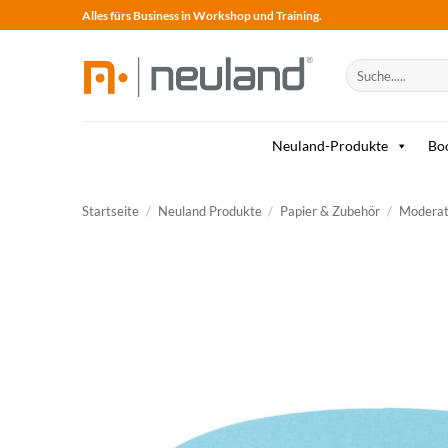
Skip
Alles fürs Business in Workshop und Training.
to
content
Suche
nach:
Neuland-Produkte
Bo
Startseite
/
Neuland Produkte
/
Papier & Zubehör
/
Moderat