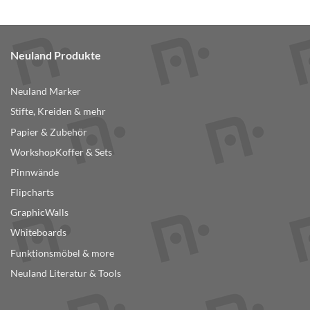
Dieses
Produkt
weist
mehrere
Neuland Produkte
Varianten
auf.
Neuland Marker
Die
Optionen
Stifte, Kreiden & mehr
können
Papier & Zubehör
auf
der
WorkshopKoffer & Sets
Produktseite
Pinnwände
gewählt
Flipcharts
werden
GraphicWalls
Whiteboards
Funktionsmöbel & more
Neuland Literatur & Tools