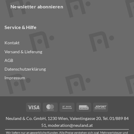
Newsletter abonnieren
Service & Hilfe
Kontakt
Versand & Lieferung
AGB
Datenschutzerklärung
Impressum
Visa
MasterCard
Bank
Rechung
Sofort
Transfer
Neuland & Co. GmbH, 1230 Wien, Valentingasse 20, Tel.
01/889 84
51
,
moderation@neuland.at
Wir liefern nur an gewerbliche Kunden. Alle Preise verstehen sich zzgl. Mehrwertsteuer und