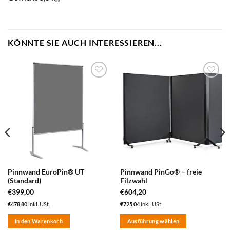
KÖNNTE SIE AUCH INTERESSIEREN...
zum
zum
Merkzettel
Merkzettel
hinzufügen
hinzufügen
Pinnwand EuroPin® UT
Pinnwand PinGo® – freie
(Standard)
Filzwahl
€
399,00
€
604,20
€
478,80
inkl. USt.
€
725,04
inkl. USt.
In den Warenkorb
Ausführung wählen