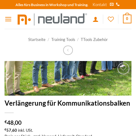
Skip
Kontakt
Alles fürs Business in Workshop und Training.
to
content
0
Startseite
/
Training Tools
/
TTools Zubehör
zum
Merkzettel
hinzufügen
Verlängerung für Kommunikationsbalken
€
48,00
€
57,60
inkl. USt.