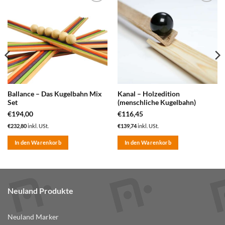
zum
zum
Merkzettel
Merkzettel
hinzufügen
hinzufügen
Ballance – Das Kugelbahn Mix
Kanal – Holzedition
Set
(menschliche Kugelbahn)
€
194,00
€
116,45
€
232,80
inkl. USt.
€
139,74
inkl. USt.
In den Warenkorb
In den Warenkorb
Neuland Produkte
Neuland Marker