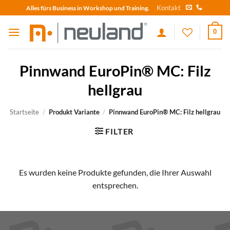
Skip
Kontakt
Alles fürs Business in Workshop und Training.
to
content
0
Pinnwand EuroPin® MC: Filz
hellgrau
Startseite
/
Produkt Variante
/
Pinnwand EuroPin® MC: Filz hellgrau
FILTER
Es wurden keine Produkte gefunden, die Ihrer Auswahl
entsprechen.