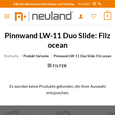
Skip
Kontakt
Alles fürs Business in Workshop und Training.
to
content
0
Pinnwand LW-11 Duo Slide: Filz
ocean
Startseite
/
Produkt Variante
/
Pinnwand LW-11 Duo Slide: Filz ocean
FILTER
Es wurden keine Produkte gefunden, die Ihrer Auswahl
entsprechen.