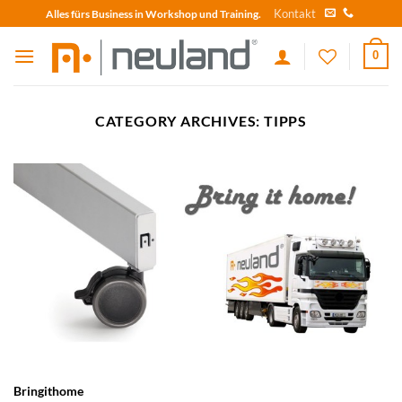
Skip
Kontakt
Alles fürs Business in Workshop und Training.
to
content
0
CATEGORY ARCHIVES:
TIPPS
Bringithome