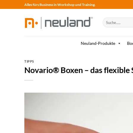
Skip
Alles fürs Business in Workshop und Training.
to
content
Suche
nach:
Neuland-Produkte
Bo
TIPPS
Novario® Boxen – das flexible