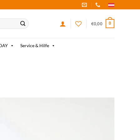
0
€
0,00
IDAY
Service & Hilfe