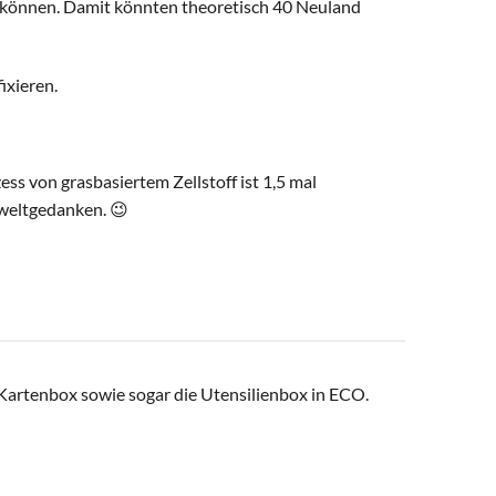
 können. Damit könnten theoretisch 40 Neuland
ixieren.
ss von grasbasiertem Zellstoff ist 1,5 mal
mweltgedanken. 😉
 Kartenbox sowie sogar die Utensilienbox in ECO.