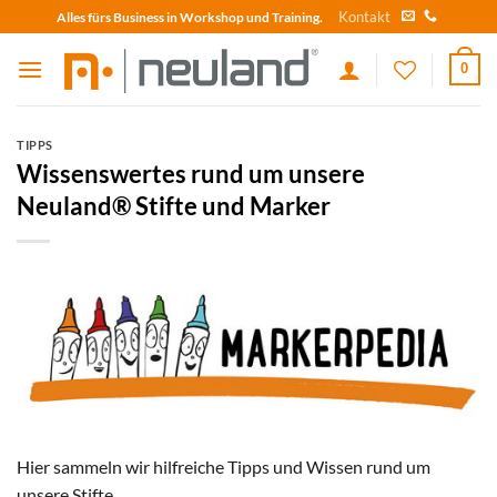
Skip
Kontakt
Alles fürs Business in Workshop und Training.
to
content
0
TIPPS
Wissenswertes rund um unsere
Neuland® Stifte und Marker
Hier sammeln wir hilfreiche Tipps und Wissen rund um
unsere Stifte.