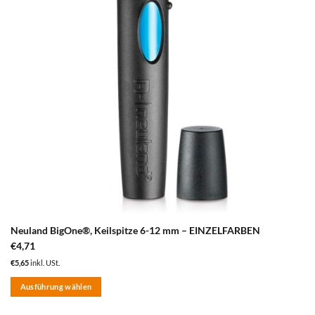
Neuland BigOne®, Keilspitze 6-12 mm – EINZELFARBEN
€
4,71
€
5,65
inkl. USt.
Ausführung wählen
Dieses