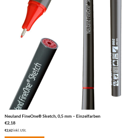
Merkzettel
auf.
hinzufügen
Die
Optionen
können
auf
der
Produktseite
gewählt
werden
Neuland FineOne® Sketch, 0,5 mm – Einzelfarben
€
2,18
€
2,62
inkl. USt.