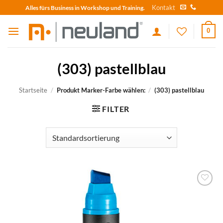
Skip
Kontakt
Alles fürs Business in Workshop und Training.
to
content
0
(303) pastellblau
Startseite
/
Produkt Marker-Farbe wählen:
/
(303) pastellblau
FILTER
zum
Merkzettel
hinzufügen