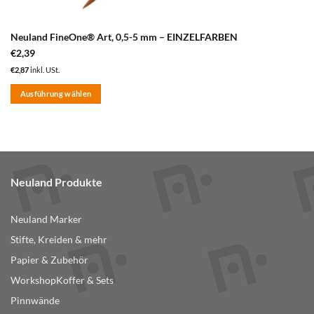
Neuland FineOne® Art, 0,5-5 mm – EINZELFARBEN
€
2,39
€
2,87
inkl. USt.
Ausführung wählen
Dieses
Produkt
weist
mehrere
Varianten
Neuland Produkte
auf.
Die
Optionen
Neuland Marker
können
Stifte, Kreiden & mehr
auf
der
Papier & Zubehör
Produktseite
WorkshopKoffer & Sets
gewählt
Pinnwände
werden