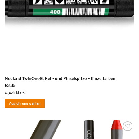
Produktseite
gewählt
werden
Neuland TwinOne®, Keil- und Pinselspitze – Einzelfarben
€
3,35
€
4,02
inkl. USt.
Ausführung wählen
Dieses
Produkt
weist
mehrere
zum
Varianten