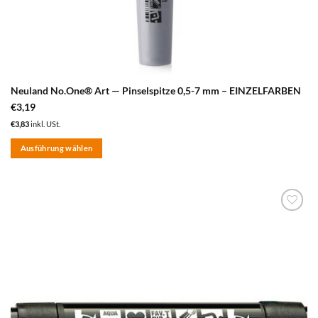
Neuland No.One® Art — Pinselspitze 0,5-7 mm – EINZELFARBEN
€
3,19
€
3,83
inkl. USt.
Ausführung wählen
Dieses
Produkt
weist
mehrere
zum
Varianten
Merkzettel
auf.
hinzufügen
Die
Optionen
können
auf
der